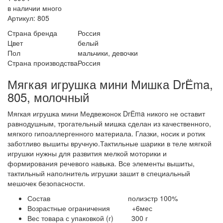
в наличии
много
Артикул: 805
Страна бренда
Россия
Цвет
белый
Пол
мальчики, девочки
Страна производства
Россия
Мягкая игрушка мини Мишка DrЁma,
805, молочный
Мягкая игрушка мини Медвежонок DrЁma никого не оставит
равнодушным, трогательный мишка сделан из качественного,
мягкого гипоаллергенного материала. Глазки, носик и ротик
заботливо вышиты вручную.Тактильные шарики в теле мягкой
игрушки нужны для развития мелкой моторики и
формирования речевого навыка. Все элементы вышиты,
тактильный наполнитель игрушки зашит в специальный
мешочек безопасности.
Состав полиэстр 100%
Возрастные ограничения +6мес
Вес товара с упаковкой (г) 300 г